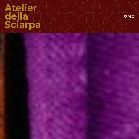
Atelier
della
HOME
Sciarpa